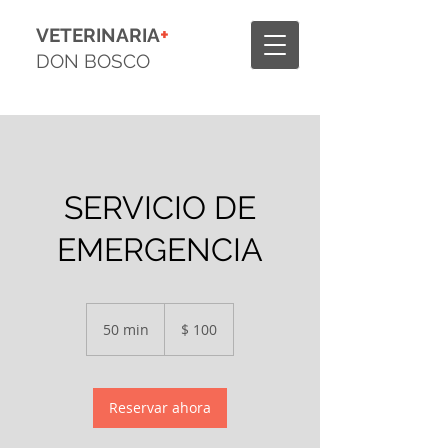
+
VETERINARIA
DON BOSCO
SERVICIO DE
EMERGENCIA
100
pesos
50 min
5
$ 100
argentinos
0
m
i
Reservar ahora
n